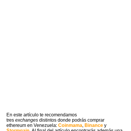
En este artículo te recomendamos
tres
exchanges
distintos donde podrás comprar
ethereum en Venezuela:
Coinmama
,
Binance
y
Stormgain
. Al final del artículo encontrarás además una