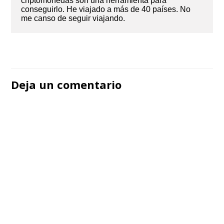
criptomonedas son una herramienta para
conseguirlo. He viajado a más de 40 países. No
me canso de seguir viajando.
Navegación
de
Deja un comentario
entradas