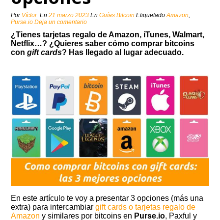
Por
Víctor
En
21 marzo 2023
En
Guías Bitcoin
Etiquetado
Amazon
,
Purse.io
Deja un comentario
¿Tienes tarjetas regalo de Amazon, iTunes, Walmart,
Netflix…? ¿Quieres saber cómo comprar bitcoins
con
gift cards
? Has llegado al lugar adecuado.
En este artículo te voy a presentar 3 opciones (más una
extra) para intercambiar
gift cards o tarjetas regalo de
Amazon
y similares por bitcoins en
Purse.io
, Paxful y