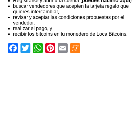
Registrarse y abrir una cuenta (
puedes hacerlo aquí
)
buscar vendedores que acepten la tarjeta regalo que
quieres intercambiar,
revisar y aceptar las condiciones propuestas por el
vendedor,
realizar el pago, y
recibir los bitcoins en tu monedero de LocalBitcoins.
Facebook
Twitter
WhatsApp
Pinterest
Email
Meneame