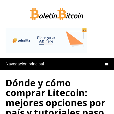
Saltar
al
contenido
Navegación principal
Dónde y cómo
comprar Litecoin:
mejores opciones por
país y tutoriales paso