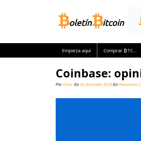
Saltar
al
contenido
Empieza aquí
Comprar ₿TC…
Coinbase: opin
Por
Víctor
En
26 diciembre 2018
En
Revisiones
1