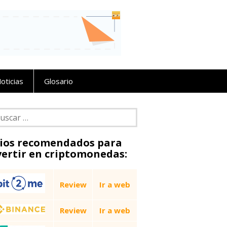
oticias
Glosario
car:
tios recomendados para
vertir en criptomonedas:
Review
Ir a web
Review
Ir a web