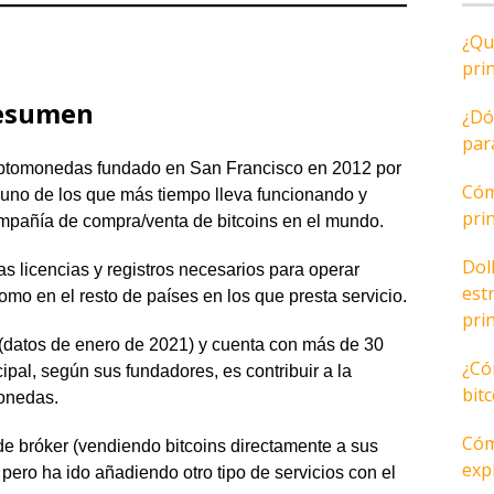
¿Qu
pri
Resumen
¿Dó
par
riptomonedas fundado en San Francisco en 2012 por
Cóm
 uno de los que más tiempo lleva funcionando y
pri
mpañía de compra/venta de bitcoins en el mundo.
Dol
 licencias y registros necesarios para operar
est
mo en el resto de países en los que presta servicio.
pri
 (datos de enero de 2021) y cuenta con más de 30
¿Có
ipal, según sus fundadores, es contribuir a la
bit
monedas.
Cóm
 bróker (vendiendo bitcoins directamente a sus
expl
 pero ha ido añadiendo otro tipo de servicios con el