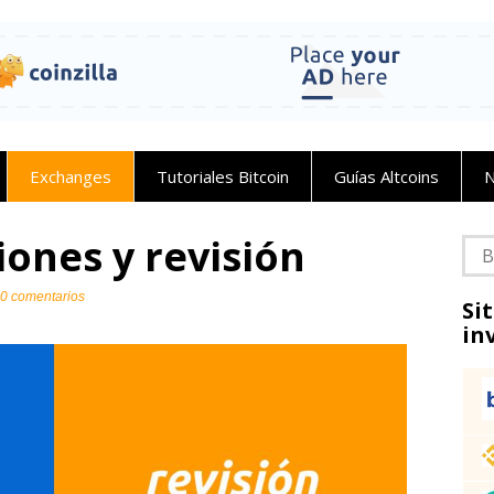
Exchanges
Tutoriales Bitcoin
Guías Altcoins
N
iones y revisión
Bus
0 comentarios
Si
in