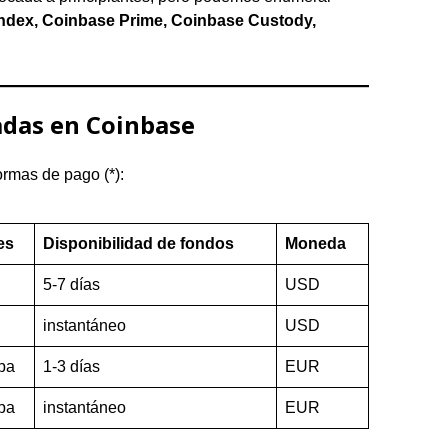
ndex, Coinbase Prime, Coinbase Custody,
adas en Coinbase
ormas de pago (*):
es
Disponibilidad de fondos
Moneda
5-7 días
USD
instantáneo
USD
pa
1-3 días
EUR
pa
instantáneo
EUR