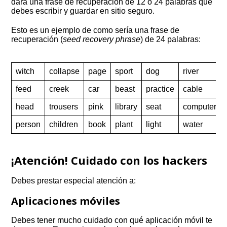
dará una frase de recuperación de 12 o 24 palabras que
debes escribir y guardar en sitio seguro.
Esto es un ejemplo de como sería una frase de
recuperación (
seed recovery phrase
) de 24 palabras:
witch
collapse
page
sport
dog
river
feed
creek
car
beast
practice
cable
head
trousers
pink
library
seat
computer
person
children
book
plant
light
water
¡Atención! Cuidado con los hackers
Debes prestar especial atención a:
Aplicaciones móviles
Debes tener mucho cuidado con qué aplicación móvil te