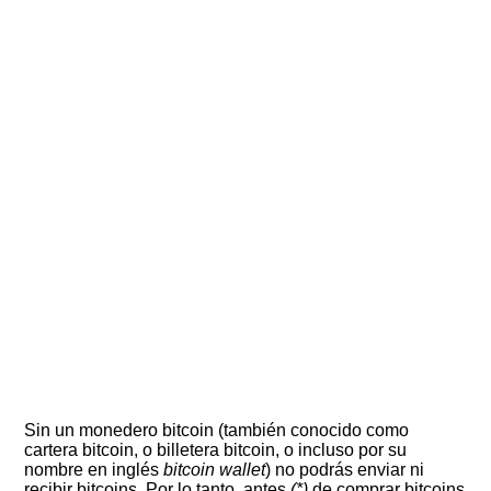
Sin un monedero bitcoin (también conocido como
cartera bitcoin, o billetera bitcoin, o incluso por su
nombre en inglés
bitcoin wallet
) no podrás enviar ni
recibir bitcoins. Por lo tanto, antes
(*)
de comprar bitcoins