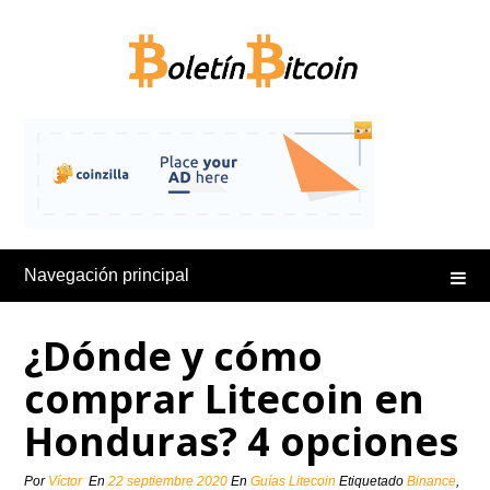
Saltar
al
contenido
Navegación principal
¿Dónde y cómo
comprar Litecoin en
Honduras? 4 opciones
Por
Víctor
En
22 septiembre 2020
En
Guías Litecoin
Etiquetado
Binance
,