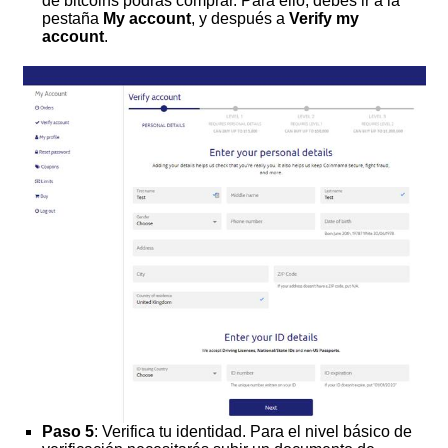
de bitcoins podrás comprar. Para ello, debes ir a la
pestaña
My account
, y después a
Verify my
account
.
Paso 5
: Verifica tu identidad. Para el nivel básico de