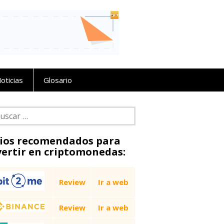
oticias
Glosario
car:
tios recomendados para
vertir en criptomonedas:
Review
Ir a web
Review
Ir a web