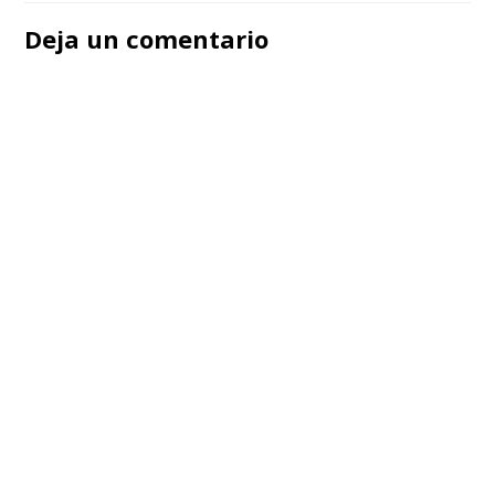
de
Deja un comentario
entradas