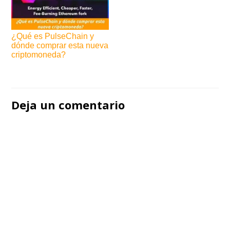
¿Qué es PulseChain y
dónde comprar esta nueva
criptomoneda?
Navegación
de
Deja un comentario
entradas