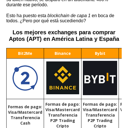
durante ese período.
Esto ha puesto esta
blockchain de capa 1
en boca de
todos. ¿Pero por qué está sucediendo?
Los mejores exchanges para comprar
Aptos (APT) en América Latina y España
Bit2Me
Binance
Bybit
Formas de pago:
Formas de pago:
For
Formas de pago:
Visa/Mastercard
Visa/Mastercard
Vis
Visa/Mastercard
Transferencia
Transferencia
Tr
Transferencia
P2P Trading
P2P Trading
Cash
Cripto
Cripto