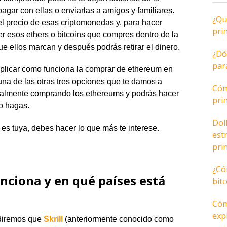
 pagar con ellas o enviarlas a amigos y familiares.
¿Qu
 precio de esas criptomonedas y, para hacer
pri
r esos ethers o bitcoins que compres dentro de la
que ellos marcan y después podrás retirar el dinero.
¿Dó
par
xplicar como funciona la comprar de ethereum en
na de las otras tres opciones que te damos a
Cóm
 realmente comprando los ethereums y podrás hacer
pri
lo hagas.
Dol
n es tuya, debes hacer lo que más te interese.
est
pri
¿Có
unciona y en qué países está
bit
Cóm
expl
e diremos que
Skrill
(anteriormente conocido como