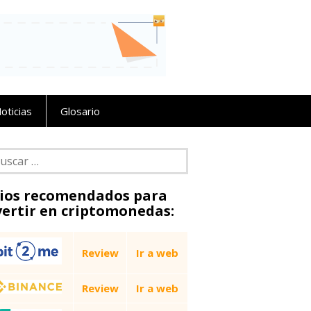
oticias
Glosario
car:
tios recomendados para
vertir en criptomonedas:
Review
Ir a web
Review
Ir a web