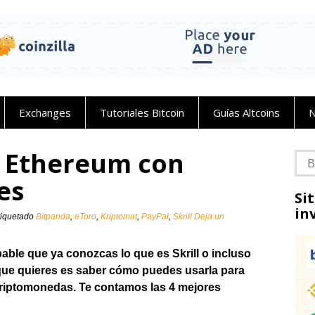
Exchanges
Tutoriales Bitcoin
Guías Altcoins
N
 Ethereum con
Bus
nes
Si
in
tiquetado
Bitpanda
,
eToro
,
Kriptomat
,
PayPal
,
Skrill
Deja un
bable que ya conozcas lo que es Skrill o incluso
 que quieres es saber cómo puedes usarla para
criptomonedas. Te contamos las 4 mejores