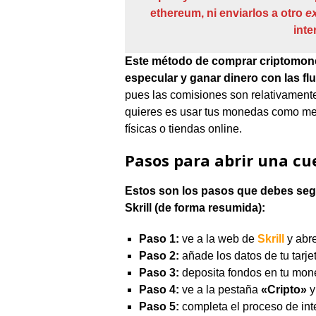
ethereum, ni enviarlos a otro
e
inte
Este método de comprar criptomoneda
especular y ganar dinero con las fl
pues las comisiones son relativamente
quieres es usar tus monedas como me
físicas o tiendas online.
Pasos para abrir una cue
Estos son los pasos que debes seg
Skrill (de forma resumida):
Paso 1:
ve a la web de
Skrill
y abre
Paso 2:
añade los datos de tu tarje
Paso 3:
deposita fondos en tu mone
Paso 4:
ve a la pestaña
«Cripto»
y
Paso 5:
completa el proceso de int