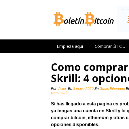
Saltar
al
contenido
Empieza aquí
Comprar ₿TC…
Como comprar
Skrill: 4 opcio
Por
Víctor
En
3 mayo 2020
En
Guías Ethereum
E
comentario
Si has llegado a esta página es pro
ya tengas una cuenta en Skrill y lo
comprar bitcoin, ethereum y otras 
opciones disponibles.