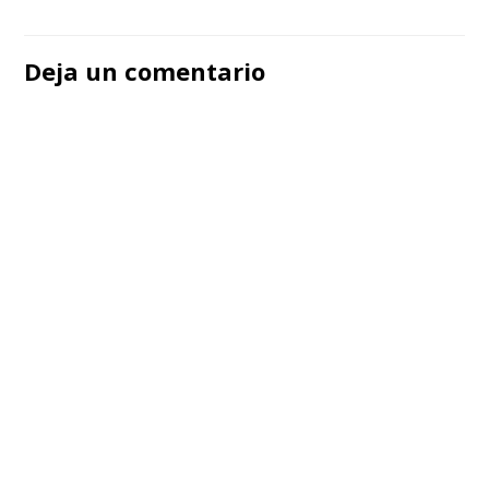
Navegación
de
Deja un comentario
entradas