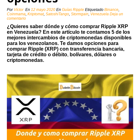
Por
Víctor
En
12 mayo 2020
En
Guías Ripple
Etiquetado
Binance
,
Coinmama
,
Kriptomat
,
SatoshiTango
,
Stormgain
,
Venezuela
Deja un
comentario
¿Quieres saber dónde y cómo comprar Ripple XRP
en Venezuela?
En este artículo te contamos 5 de los
mejores intercambios de criptomonedas disponibles
para los venezolanos. Te damos opciones para
comprar Ripple (XRP) con transferencia bancaria,
tarjeta de crédito o débito
,
bolívares, dólares o
criptomonedas.