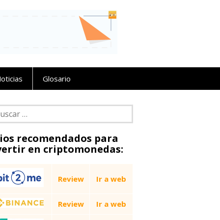
oticias
Glosario
car:
tios recomendados para
vertir en criptomonedas:
Review
Ir a web
Review
Ir a web