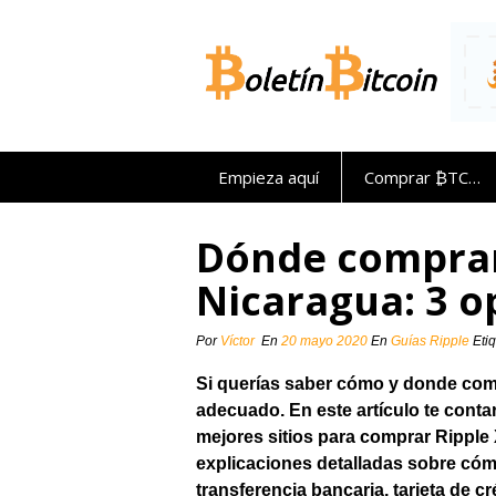
Saltar
al
contenido
Empieza aquí
Comprar ₿TC…
Dónde comprar
Nicaragua: 3 o
Por
Víctor
En
20 mayo 2020
En
Guías Ripple
Eti
Si querías saber cómo y donde comp
adecuado. En este artículo te conta
mejores sitios para comprar Rippl
explicaciones detalladas sobre cóm
transferencia bancaria, tarjeta de c