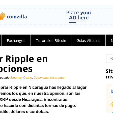
Exchanges
Tutoriales Bitcoin
Guías Altcoins
N
 Ripple en
Bus
pciones
Si
in
quetado
Binance
,
Cex.io
,
Coinmama
,
Nicaragua
rar Ripple en Nicaragua has llegado al lugar
remos los que, en nuestra opinión, son los
e XRP desde Nicaragua. Encontrarás
o hacerlo con distintas formas de pago:
rédito, dólares o córdobas.