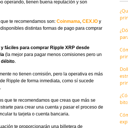
o operando, tienen buena reputación y son
¿Qu
pri
 que te recomendamos son:
Coinmama
,
CEX.IO
y
 disponibles distintas formas de pago para comprar
¿Dó
par
 y fáciles para comprar Ripple XRP desde
Cóm
ia
(la mejor para pagar menos comisiones pero un
pri
 débito
.
Dol
mente no tienen comisión, pero la operativa es más
est
 de Ripple de forma inmediata, como sí sucede
pri
.
¿Có
 los que te recomendamos que creas que más se
bit
strarte para crear una cuenta y pasar el proceso de
ncular tu tarjeta o cuenta bancaria.
Cóm
expl
uación te proporcionarán una billetera de