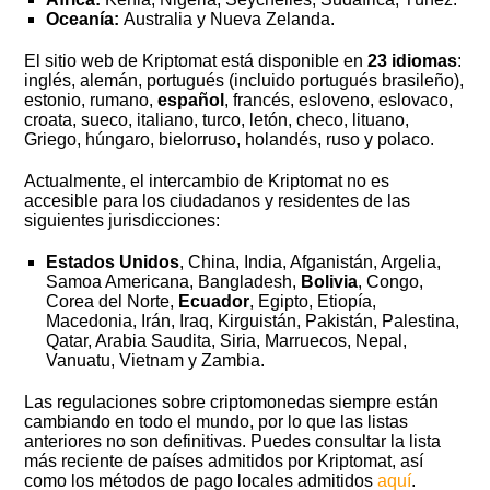
Oceanía:
Australia y Nueva Zelanda.
El sitio web de Kriptomat está disponible en
23 idiomas
:
inglés, alemán, portugués (incluido portugués brasileño),
estonio, rumano,
español
, francés, esloveno, eslovaco,
croata, sueco, italiano, turco, letón, checo, lituano,
Griego, húngaro, bielorruso, holandés, ruso y polaco.
Actualmente, el intercambio de Kriptomat no es
accesible para los ciudadanos y residentes de las
siguientes jurisdicciones:
Estados Unidos
, China, India, Afganistán, Argelia,
Samoa Americana, Bangladesh,
Bolivia
, Congo,
Corea del Norte,
Ecuador
, Egipto, Etiopía,
Macedonia, Irán, Iraq, Kirguistán, Pakistán, Palestina,
Qatar, Arabia Saudita, Siria, Marruecos, Nepal,
Vanuatu, Vietnam y Zambia.
Las regulaciones sobre criptomonedas siempre están
cambiando en todo el mundo, por lo que las listas
anteriores no son definitivas. Puedes consultar la lista
más reciente de países admitidos por Kriptomat, así
como los métodos de pago locales admitidos
aquí
.