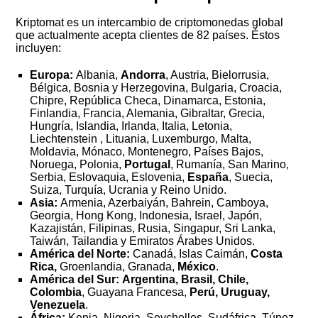
Kriptomat es un intercambio de criptomonedas global
que actualmente acepta clientes de 82 países. Éstos
incluyen:
Europa:
Albania,
Andorra
, Austria, Bielorrusia,
Bélgica, Bosnia y Herzegovina, Bulgaria, Croacia,
Chipre, República Checa, Dinamarca, Estonia,
Finlandia, Francia, Alemania, Gibraltar, Grecia,
Hungría, Islandia, Irlanda, Italia, Letonia,
Liechtenstein , Lituania, Luxemburgo, Malta,
Moldavia, Mónaco, Montenegro, Países Bajos,
Noruega, Polonia,
Portugal
, Rumanía, San Marino,
Serbia, Eslovaquia, Eslovenia,
España
, Suecia,
Suiza, Turquía, Ucrania y Reino Unido.
Asia:
Armenia, Azerbaiyán, Bahrein, Camboya,
Georgia, Hong Kong, Indonesia, Israel, Japón,
Kazajistán, Filipinas, Rusia, Singapur, Sri Lanka,
Taiwán, Tailandia y Emiratos Árabes Unidos.
América del Norte:
Canadá, Islas Caimán,
Costa
Rica,
Groenlandia, Granada,
México
.
América del Sur:
Argentina, Brasil, Chile,
Colombia
, Guayana Francesa,
Perú, Uruguay,
Venezuela
.
África:
Kenia, Nigeria, Seychelles, Sudáfrica, Túnez.