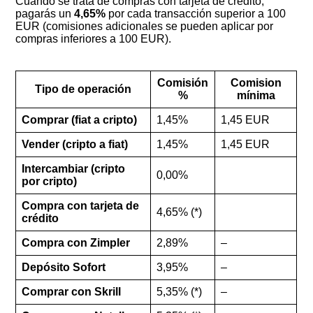
Cuando se trata de compras con tarjeta de crédito,
pagarás un
4,65%
por cada transacción superior a 100
EUR (comisiones adicionales se pueden aplicar por
compras inferiores a 100 EUR).
Comisión
Comision
Tipo de operación
%
mínima
Comprar (fiat a cripto)
1,45%
1,45 EUR
Vender (cripto a fiat)
1,45%
1,45 EUR
Intercambiar (cripto
0,00%
por cripto)
Compra con tarjeta de
4,65% (*)
crédito
Compra con Zimpler
2,89%
–
Depósito Sofort
3,95%
–
Comprar con Skrill
5,35% (*)
–