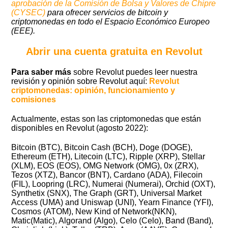
aprobación de la Comisión de Bolsa y Valores de Chipre
(CYSEC)
para ofrecer servicios de bitcoin y
criptomonedas en todo el Espacio Económico Europeo
(EEE).
Abrir una cuenta gratuita en Revolut
Para saber más
sobre Revolut puedes leer nuestra
revisión y opinión sobre Revolut aquí:
Revolut
criptomonedas: opinión, funcionamiento y
comisiones
Actualmente, estas son las criptomonedas que están
disponibles en Revolut (agosto 2022):
Bitcoin (BTC), Bitcoin Cash (BCH), Doge (DOGE),
Ethereum (ETH), Litecoin (LTC), Ripple (XRP), Stellar
(XLM), EOS (EOS), OMG Network (OMG), 0x (ZRX),
Tezos (XTZ), Bancor (BNT), Cardano (ADA), Filecoin
(FIL), Loopring (LRC), Numerai (Numerai), Orchid (OXT),
Synthetix (SNX), The Graph (GRT), Universal Market
Access (UMA) and Uniswap (UNI), Yearn Finance (YFI),
Cosmos (ATOM), New Kind of Network(NKN),
Matic(Matic), Algorand (Algo), Celo (Celo), Band (Band),