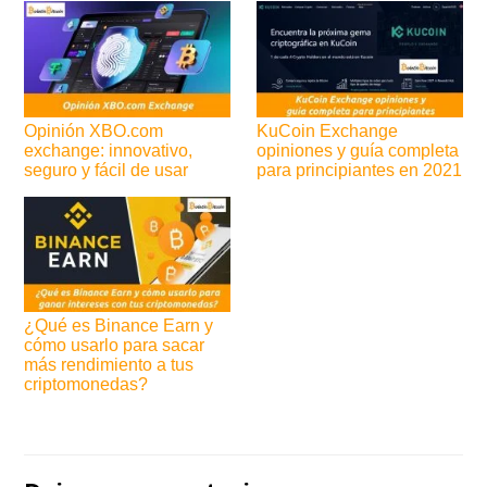
Opinión XBO.com
KuCoin Exchange
exchange: innovativo,
opiniones y guía completa
seguro y fácil de usar
para principiantes en 2021
¿Qué es Binance Earn y
cómo usarlo para sacar
más rendimiento a tus
criptomonedas?
Navegación
de