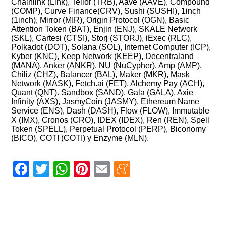
Chainlink (Link), Tellor (TRB), Aave (AAVE), Compound
(COMP), Curve Finance(CRV), Sushi (SUSHI), 1inch
(1inch), Mirror (MIR), Origin Protocol (OGN), Basic
Attention Token (BAT), Enjin (ENJ), SKALE Network
(SKL), Cartesi (CTSI), Storj (STORJ), iExec (RLC),
Polkadot (DOT), Solana (SOL), Internet Computer (ICP),
Kyber (KNC), Keep Network (KEEP), Decentraland
(MANA), Anker (ANKR), NU (NuCypher), Amp (AMP),
Chiliz (CHZ), Balancer (BAL), Maker (MKR), Mask
Network (MASK), Fetch.ai (FET), Alchemy Pay (ACH),
Quant (QNT). Sandbox (SAND), Gala (GALA), Axie
Infinity (AXS), JasmyCoin (JASMY), Ethereum Name
Service (ENS), Dash (DASH), Flow (FLOW), Immutable
X (IMX), Cronos (CRO), IDEX (IDEX), Ren (REN), Spell
Token (SPELL), Perpetual Protocol (PERP), Biconomy
(BICO), COTI (COTI) y Enzyme (MLN).
Facebook
Twitter
WhatsApp
Pinterest
Email
Meneame