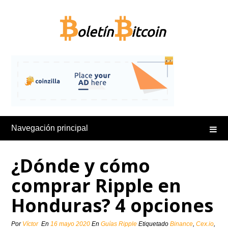
Saltar
al
contenido
Navegación principal
¿Dónde y cómo
comprar Ripple en
Honduras? 4 opciones
Por
Víctor
En
16 mayo 2020
En
Guías Ripple
Etiquetado
Binance
,
Cex.io
,