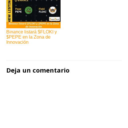
Binance listará $FLOKI y
$PEPE en la Zona de
Innovación
Navegación
de
Deja un comentario
entradas