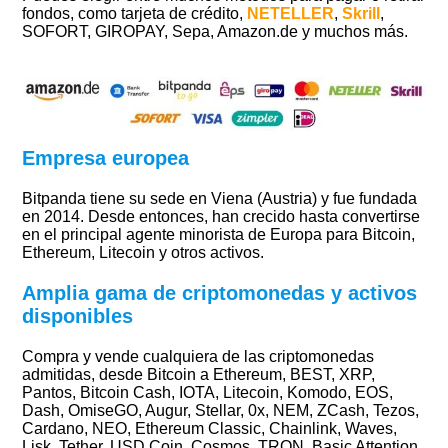
fondos, como tarjeta de crédito,
NETELLER
,
Skrill
,
SOFORT, GIROPAY, Sepa, Amazon.de y muchos más.
Empresa europea
Bitpanda tiene su sede en Viena (Austria) y fue fundada
en 2014. Desde entonces, han crecido hasta convertirse
en el principal agente minorista de Europa para Bitcoin,
Ethereum, Litecoin y otros activos.
Amplia gama de criptomonedas y activos
disponibles
Compra y vende cualquiera de las criptomonedas
admitidas, desde Bitcoin a Ethereum, BEST, XRP,
Pantos, Bitcoin Cash, IOTA, Litecoin, Komodo, EOS,
Dash, OmiseGO, Augur, Stellar, 0x, NEM, ZCash, Tezos,
Cardano, NEO, Ethereum Classic, Chainlink, Waves,
Lisk, Tether, USD Coin, Cosmos, TRON, Basic Attention