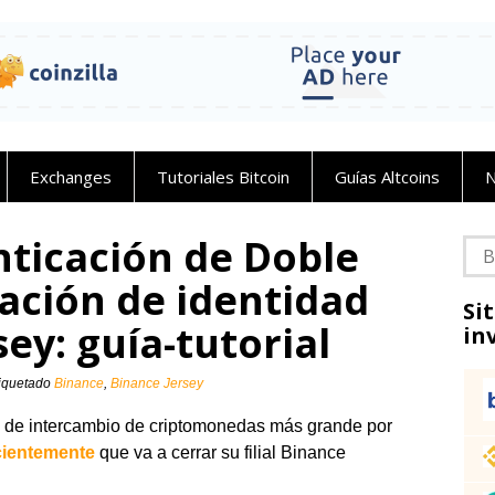
Exchanges
Tutoriales Bitcoin
Guías Altcoins
N
nticación de Doble
Bus
cación de identidad
Si
ey: guía-tutorial
in
iquetado
Binance
,
Binance Jersey
a de intercambio de criptomonedas más grande por
cientemente
que va a cerrar su filial Binance