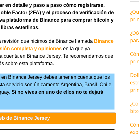
ar en detalle y paso a paso cómo registrarse,
¿Qu
oble Factor (2FA) y el proceso de verificación de
pri
eva plataforma de Binance para comprar bitcoin y
ibras esterlinas.
¿Dó
par
la revisión que hicimos de Binance llamada
Binance
visión completa y opiniones
en la que ya
Cóm
na cuenta en Binance Jersey. Te recomendamos que
pri
ás sobre esta plataforma.
Dol
a en Binance Jersey debes tener en cuenta que los
est
a servicio son únicamente Argentina, Brasil, Chile,
pri
guay.
Si no vives en uno de ellos no te dejará
¿Có
bit
 web de Binance Jersey
Cóm
expl