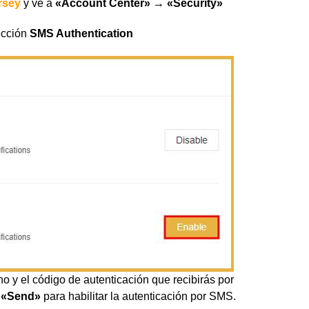
rsey
y ve a
«Account Center»
→
«Security»
ección
SMS Authentication
o y el código de autenticación que recibirás por
n
«Send»
para habilitar la autenticación por SMS.