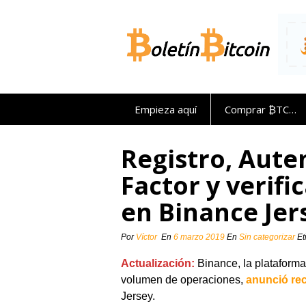
Saltar
al
contenido
Empieza aquí
Comprar ₿TC…
Registro, Aute
Factor y verifi
en Binance Jers
Por
Víctor
En
6 marzo 2019
En
Sin categorizar
Et
Actualización:
Binance, la plataform
volumen de operaciones,
anunció re
Jersey.