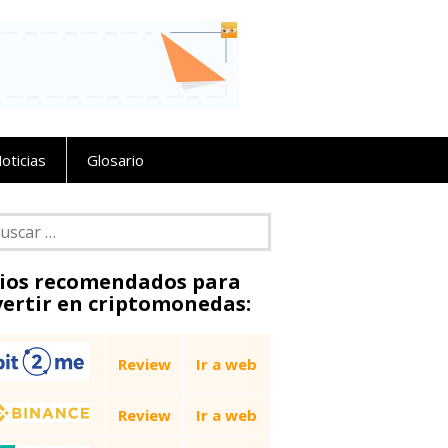
oticias
Glosario
car:
tios recomendados para
vertir en criptomonedas:
Review
Ir a web
Review
Ir a web