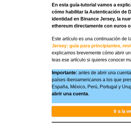
En esta guía-tutorial vamos a explic
cómo habilitar la Autenticación de D
identidad en Binance Jersey, la nu
ethereum directamente con euros o l
Este artículo es una continuación de 
Jersey: guía para principiantes, re
explicamos brevemente cómo abrir u
leas ese artículo si quieres conocer m
Importante:
antes de abrir una cuent
países iberoamericanos a los que prest
España, México, Perú, Portugal y Uru
abrir una cuenta
.
Ir a la