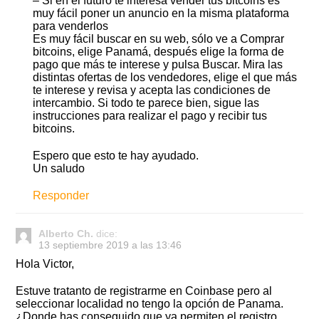
– Si en el futuro te interesa vender tus bitcoins es
muy fácil poner un anuncio en la misma plataforma
para venderlos
Es muy fácil buscar en su web, sólo ve a Comprar
bitcoins, elige Panamá, después elige la forma de
pago que más te interese y pulsa Buscar. Mira las
distintas ofertas de los vendedores, elige el que más
te interese y revisa y acepta las condiciones de
intercambio. Si todo te parece bien, sigue las
instrucciones para realizar el pago y recibir tus
bitcoins.
Espero que esto te hay ayudado.
Un saludo
Responder
Alberto Ch.
dice:
13 septiembre 2019 a las 13:46
Hola Victor,
Estuve tratanto de registrarme en Coinbase pero al
seleccionar localidad no tengo la opción de Panama.
¿Donde has conseguido que ya permiten el registro