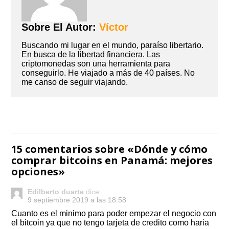
Sobre El Autor:
Víctor
Buscando mi lugar en el mundo, paraíso libertario.
En busca de la libertad financiera. Las
criptomonedas son una herramienta para
conseguirlo. He viajado a más de 40 países. No
me canso de seguir viajando.
Navegación
de
15 comentarios sobre «
Dónde y cómo
entradas
comprar bitcoins en Panamá: mejores
opciones
»
Edilberto duarte
dice:
9 septiembre 2019 a las 18:58
Cuanto es el minimo para poder empezar el negocio con
el bitcoin ya que no tengo tarjeta de credito como haria