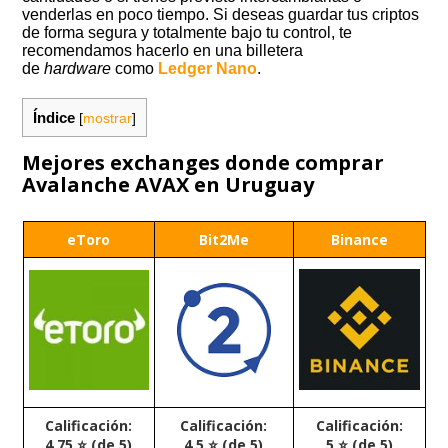
venderlas en poco tiempo. Si deseas guardar tus criptos
de forma segura y totalmente bajo tu control, te
recomendamos hacerlo en una billetera
de
hardware
como
Ledger
Nano
.
Índice
[
mostrar
]
Mejores exchanges donde comprar
Avalanche AVAX en Uruguay
eToro
Bit2Me
Binance
Calificación:
Calificación:
Calificación:
4,75 ⭐ (de 5)
4,5 ⭐ (de 5)
5 ⭐ (de 5)