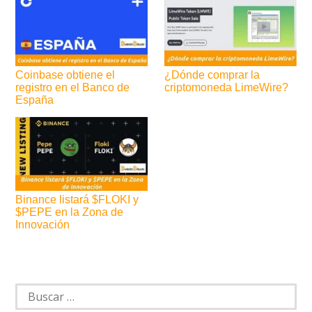
Coinbase obtiene el
¿Dónde comprar la
registro en el Banco de
criptomoneda LimeWire?
España
Binance listará $FLOKI y
$PEPE en la Zona de
Innovación
Navegación
de
Buscar:
entradas