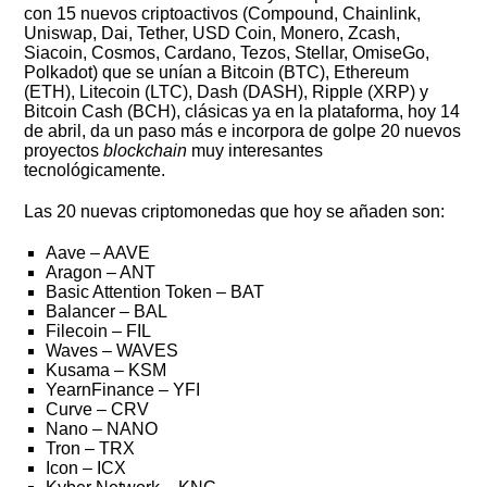
con 15 nuevos criptoactivos (Compound, Chainlink,
Uniswap, Dai, Tether, USD Coin, Monero, Zcash,
Siacoin, Cosmos, Cardano, Tezos, Stellar, OmiseGo,
Polkadot) que se unían a Bitcoin (BTC), Ethereum
(ETH), Litecoin (LTC), Dash (DASH), Ripple (XRP) y
Bitcoin Cash (BCH), clásicas ya en la plataforma, hoy 14
de abril, da un paso más e incorpora de golpe 20 nuevos
proyectos
blockchain
muy interesantes
tecnológicamente.
Las 20 nuevas criptomonedas que hoy se añaden son:
Aave – AAVE
Aragon – ANT
Basic Attention Token – BAT
Balancer – BAL
Filecoin – FIL
Waves – WAVES
Kusama – KSM
YearnFinance – YFI
Curve – CRV
Nano – NANO
Tron – TRX
Icon – ICX