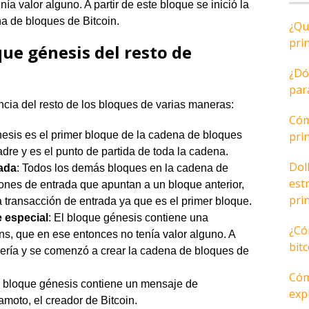
ía valor alguno. A partir de este bloque se inició la
a de bloques de Bitcoin.
¿Qu
pri
que génesis del resto de
¿Dó
par
ncia del resto de los bloques de varias maneras:
Cóm
nesis es el primer bloque de la cadena de bloques
pri
adre y es el punto de partida de toda la cadena.
Dol
rada
: Todos los demás bloques en la cadena de
est
iones de entrada que apuntan a un bloque anterior,
pri
 transacción de entrada ya que es el primer bloque.
 especial
: El bloque génesis contiene una
¿Có
s, que en ese entonces no tenía valor alguno. A
bit
inería y se comenzó a crear la cadena de bloques de
Cóm
l bloque génesis contiene un mensaje de
expl
moto, el creador de Bitcoin.