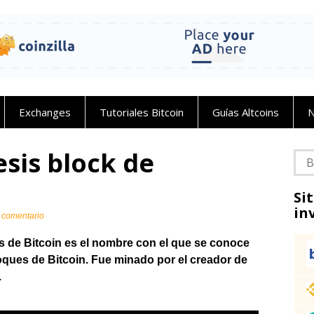
Exchanges
Tutoriales Bitcoin
Guías Altcoins
N
esis block de
Bus
Si
in
 comentario
s de Bitcoin es el nombre con el que se conoce
oques de Bitcoin. Fue minado por el creador de
.