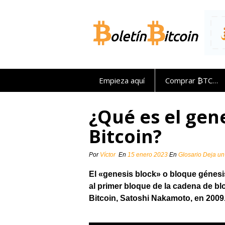
Saltar
al
contenido
Empieza aquí
Comprar ₿TC…
¿Qué es el gen
Bitcoin?
Por
Víctor
En
15 enero 2023
En
Glosario
Deja un
El «genesis block» o bloque génesi
al primer bloque de la cadena de bl
Bitcoin, Satoshi Nakamoto, en 2009