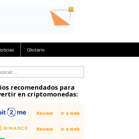
oticias
Glosario
car:
tios recomendados para
vertir en criptomonedas:
Review
Ir a web
Review
Ir a web