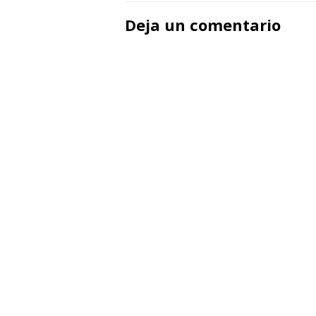
de
Deja un comentario
entradas