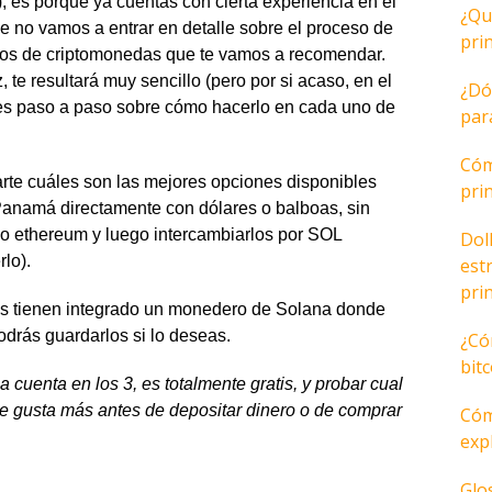
, es porque ya cuentas con cierta experiencia en el
¿Qu
 no vamos a entrar en detalle sobre el proceso de
pri
ios de criptomonedas que te vamos a recomendar.
 te resultará muy sencillo (pero por si acaso, en el
¿Dó
ales paso a paso sobre cómo hacerlo en cada uno de
par
Cóm
rte cuáles son las mejores opciones disponibles
pri
anamá directamente con dólares o balboas, sin
 o ethereum y luego intercambiarlos por SOL
Dol
lo).
est
pri
s tienen integrado un monedero de Solana donde
odrás guardarlos si lo deseas.
¿Có
bit
a cuenta en los 3, es totalmente gratis, y probar cual
o te gusta más antes de depositar dinero o de comprar
Cóm
expl
Glo