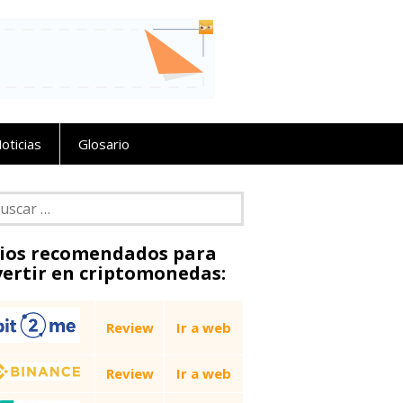
oticias
Glosario
car:
tios recomendados para
vertir en criptomonedas:
Review
Ir a web
Review
Ir a web