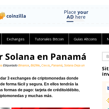
Exchanges
Tutoriales Bitcoin
Guías Altcoins
N
r Solana en Panamá
Bus
na
Etiquetado
Binance
,
Bit2Me
,
Cex.io
,
Panamá
,
Solana
Deja un
Si
in
ndar 3 exchanges de criptomonedas donde
 forma fácil y segura. En ellos tendrás la
 formas de pago: tarjeta de crédito/débito,
 criptomonedas y muchas más.