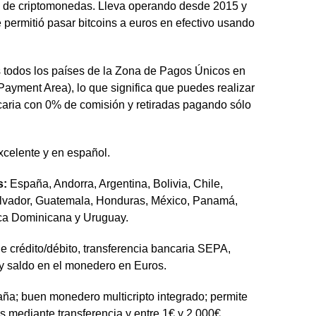
 de criptomonedas. Lleva operando desde 2015 y
permitió pasar bitcoins a euros en efectivo usando
s todos los países de la Zona de Pagos Únicos en
ayment Area), lo que significa que puedes realizar
caria con 0% de comisión y retiradas pagando sólo
excelente y en español.
s:
España, Andorra, Argentina, Bolivia, Chile,
alvador, Guatemala, Honduras, México, Panamá,
ica Dominicana y Uruguay.
 de crédito/débito, transferencia bancaria SEPA,
 y saldo en el monedero en Euros.
ña; buen monedero multicripto integrado; permite
 mediante transferencia y entre 1€ y 2.000€