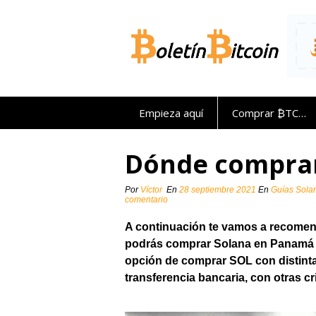
Saltar
al
contenido
Empieza aquí
Comprar ₿TC…
Dónde compra
Por
Víctor
En
28 septiembre 2021
En
Guías Sola
comentario
A continuación te vamos a recome
podrás comprar Solana en Panamá de
opción de comprar SOL con distintas
transferencia bancaria, con otras