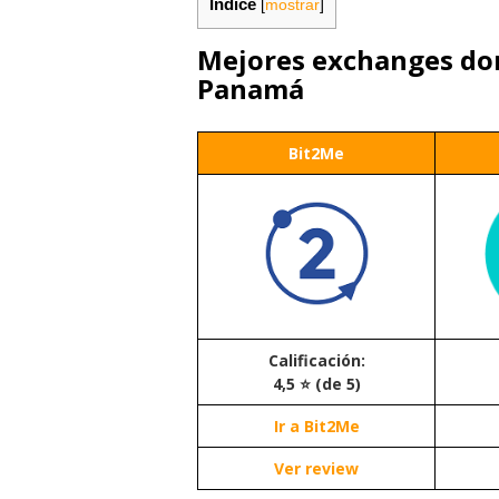
Índice
[
mostrar
]
Mejores exchanges d
Panamá
Bit2Me
Calificación:
4,5 ⭐ (de 5)
Ir a Bit2Me
Ver review