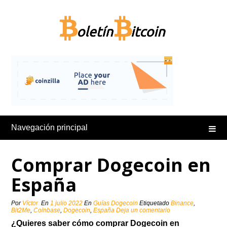
Saltar
al
contenido
Navegación principal
Comprar Dogecoin en
España
Por
Víctor
En
1 julio 2022
En
Guías Dogecoin
Etiquetado
Binance
,
Bit2Me
,
Coinbase
,
Dogecoin
,
España
Deja un comentario
¿Quieres saber cómo comprar Dogecoin en