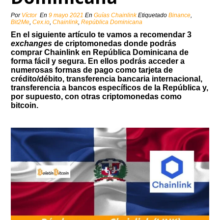
Por
Víctor
En
9 mayo 2021
En
Guías Chainlink
Etiquetado
Binance
,
Bit2Me
,
Cex.io
,
Chainlink
,
República Dominicana
En el siguiente artículo te vamos a recomendar 3
exchanges
de criptomonedas donde podrás
comprar Chainlink en República Dominicana de
forma fácil y segura. En ellos podrás acceder a
numerosas formas de pago como tarjeta de
crédito/débito, transferencia bancaria internacional,
transferencia a bancos específicos de la República y,
por supuesto, con otras criptomonedas como
bitcoin.