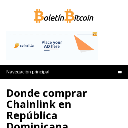
Saltar
al
contenido
Navegación principal
Donde comprar
Chainlink en
República
Dominicana