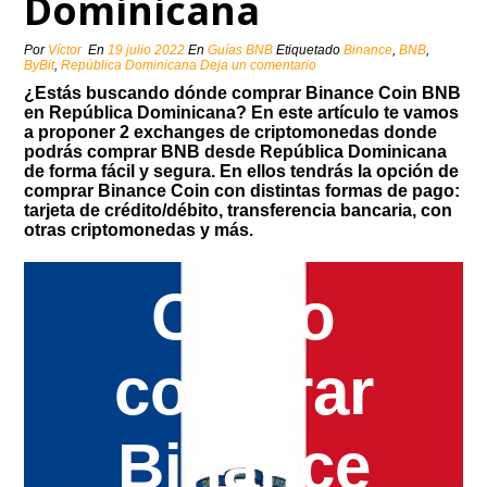
Dominicana
Por
Víctor
En
19 julio 2022
En
Guías BNB
Etiquetado
Binance
,
BNB
,
ByBit
,
República Dominicana
Deja un comentario
¿Estás buscando dónde comprar Binance Coin BNB
en República Dominicana? En este artículo te vamos
a proponer 2 exchanges de criptomonedas donde
podrás comprar BNB desde República Dominicana
de forma fácil y segura. En ellos tendrás la opción de
comprar Binance Coin con distintas formas de pago:
tarjeta de crédito/débito, transferencia bancaria, con
otras criptomonedas y más.
Como
comprar
Binance