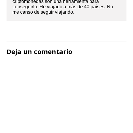
criptomonedas son una herramienta para
conseguirlo. He viajado a más de 40 países. No
me canso de seguir viajando.
Navegación
de
Deja un comentario
entradas