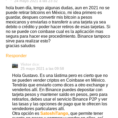
24 mayo 2021 a las 23:32
hola buen día, tengo algunas dudas, aun en 2021 no se
puede retirar bitcoins en México, mi idea primero es
guardar, despues convertir mis bitcoin a pesos
mexicanos y enviarlas o transferir a una tarjeta ya sea
debito o crédito y poder hacer retiros de esas tarjetas. Si
no se puede con coinbase cual es la aplicación mas
segura para hacer ese procedimiento. Binance tampoco
sirve para realizar esto?
gracias saludos
Responder
Víctor
dice:
25 mayo 2021 a las 09:58
Hola Gustavo. Es una lástima pero es cierto que no
se pueden vender criptos en Coinbase en México.
Tendrás que enviarlo como dices a otro exchange y
venderlos allí. En Binance puedes depositar con
tarjeta pesos y mantener saldo en pesos, pero para
retirarlos, debes usar el servicio Binance P2P y ver
las tasas y las opciones de pago que te ofrecen los
vendedores particulares allí.
Otra opción es
SatoshiTango
, que permite tener