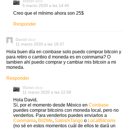
Víctor
dice:
5 marzo 2020 a las 14:40
Creo que el mínimo ahora son 25$
Responder
David
dice:
11 marzo 2020 a las 18:37
Hola buen día en coinbase solo puedo comprar bitcoin y
para retiro o cambio d moneda es en coinmama? O
tambien ahí puedo comprar y cambiar mis bitcoin a mi
moneda.
Responder
Víctor
dice:
11 marzo 2020 a las 22:58
Hola David,
Sí, por el momento desde México en
Coinbase
puedes comprar bitcoins con moneda local, pero no
venderlos. Para venderlos puedes enviarlos a
Coinmama
,
Bit2Me
,
SatoshiTango
o
LocalBitcoins
(no sé en estos momentos cuál de ellos te dará un