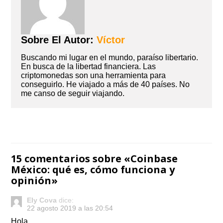
Sobre El Autor:
Víctor
Buscando mi lugar en el mundo, paraíso libertario.
En busca de la libertad financiera. Las
criptomonedas son una herramienta para
conseguirlo. He viajado a más de 40 países. No
me canso de seguir viajando.
Navegación
de
15 comentarios sobre «
Coinbase
entradas
México: qué es, cómo funciona y
opinión
»
Ely Cova
dice:
22 agosto 2019 a las 20:54
Hola