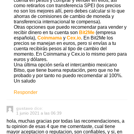
cuenta en pesos y comprar y vender en ellos, así
como retirarlos con transferencia SPEI (los precios
no son los mejores allí, pero debes calcular si lo que
ahorras de comisiones de cambio de moneda y
transferencia internacional te compensa).
Otras opciones que puedo recomendar para vender y
recibir dinero en tu cuenta son
Bit2Me
(empresa
española),
Coinmama
y
Cex.io
. En Bit2Me los
precios se manejan en euros, pero si envías a tu
cuenta recibirás pesos al tipo de cambio del
momento. En Coinmama y Cex.io lo mismo pero para
euros y dólares.
Una última opción sería el intercambio mexicano
Bitso, que tiene buena reputación, pero que no he
probado y por tanto no puedo recomendar al 100%.
Un saludo
Responder
gustavo
dice:
1 junio 2021 a las 06:39
hola, muchas gracias por todas las recomendaciones, a
tu opinion de esas 4 que me comentaste, cual tiene
mayor aceptacion o reputacion, son confiables, y si, en