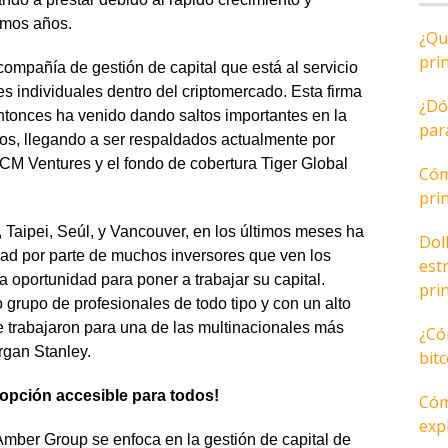
imos años.
¿Qu
pri
ompañía de gestión de capital que está al servicio
res individuales dentro del criptomercado. Esta firma
¿Dó
ntonces ha venido dando saltos importantes en la
par
tivos, llegando a ser respaldados actualmente por
CM Ventures y el fondo de cobertura Tiger Global
Cóm
pri
Taipei, Seúl, y Vancouver, en los últimos meses ha
Dol
ad por parte de muchos inversores que ven los
est
oportunidad para poner a trabajar su capital.
pri
grupo de profesionales de todo tipo y con un alto
 trabajaron para una de las multinacionales más
¿Có
rgan Stanley.
bit
opción accesible para todos!
Cóm
expl
mber Group se enfoca en la gestión de capital de