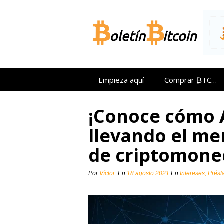
Saltar
al
contenido
Empieza aquí
Comprar ₿TC…
¡Conoce cómo 
llevando el m
de criptomoned
Por
Víctor
En
18 agosto 2021
En
Intereses, Prés