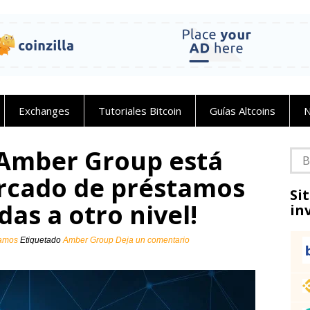
Exchanges
Tutoriales Bitcoin
Guías Altcoins
N
Amber Group está
Bus
ercado de préstamos
Si
as a otro nivel!
in
tamos
Etiquetado
Amber Group
Deja un comentario