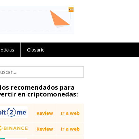
oticias
Glosario
car:
tios recomendados para
vertir en criptomonedas:
Review
Ir a web
Review
Ir a web