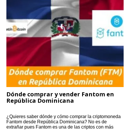
Dónde comprar y vender Fantom en
República Dominicana
¿Quieres saber dónde y cómo comprar la criptomoneda
Fantom desde República Dominicana? No es de
extrañar pues Fantom es una de las criptos con más