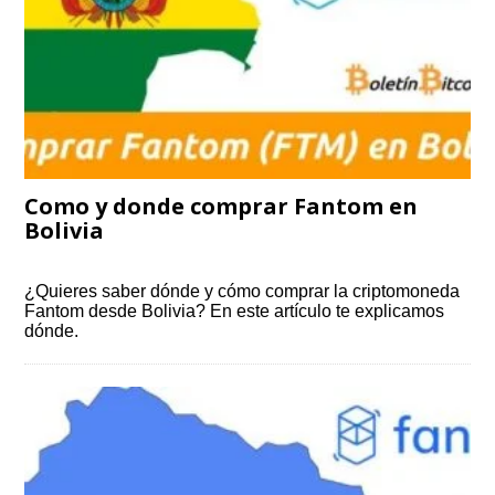
Como y donde comprar Fantom en
Bolivia
¿Quieres saber dónde y cómo comprar la criptomoneda
Fantom desde Bolivia? En este artículo te explicamos
dónde.