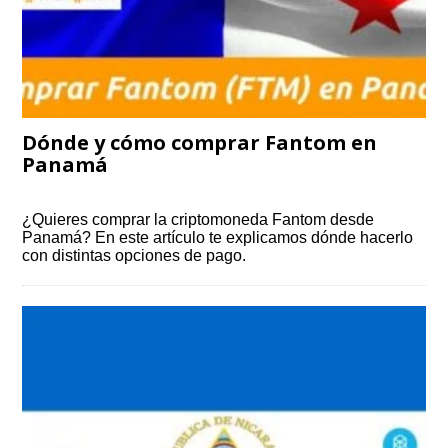
Dónde y cómo comprar Fantom en
Panamá
¿Quieres comprar la criptomoneda Fantom desde
Panamá? En este artículo te explicamos dónde hacerlo
con distintas opciones de pago.