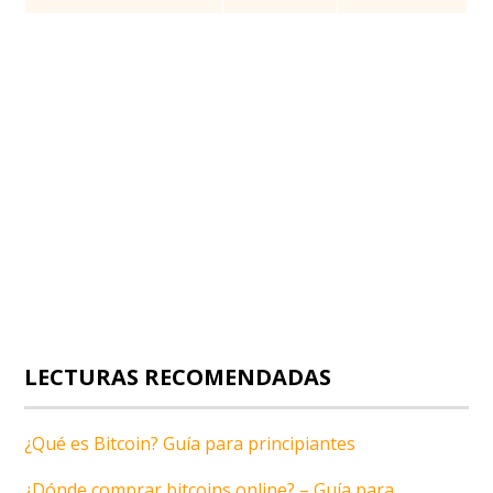
LECTURAS RECOMENDADAS
¿Qué es Bitcoin? Guía para principiantes
¿Dónde comprar bitcoins online? – Guía para