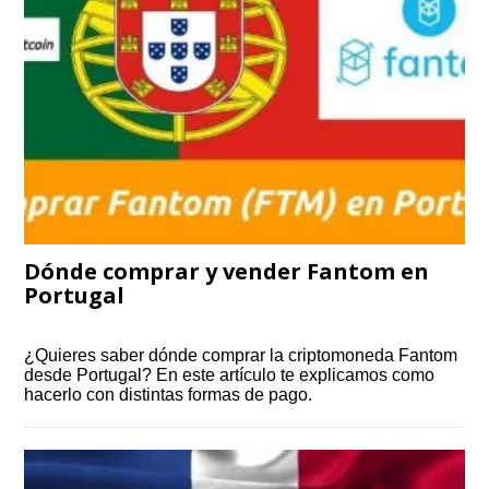
Dónde comprar y vender Fantom en
Portugal
¿Quieres saber dónde comprar la criptomoneda Fantom
desde Portugal? En este artículo te explicamos como
hacerlo con distintas formas de pago.