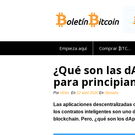
Saltar
al
contenido
Empieza aquí
Comprar ₿TC…
¿Qué son las d
para principia
Por
Víctor
En
12 abril 2020
En
Glosario
Las aplicaciones descentralizadas o
los contratos inteligentes son uno 
blockchain. Pero, ¿qué son los
dAp