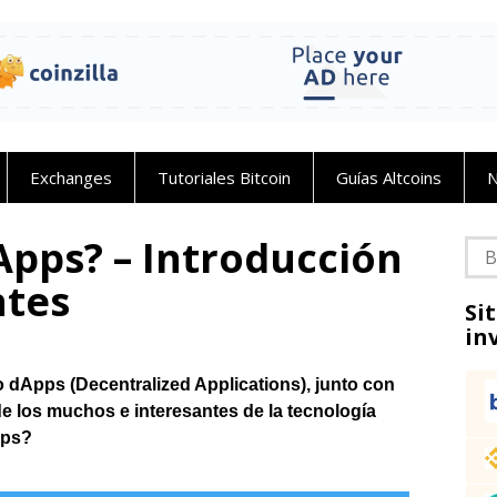
Exchanges
Tutoriales Bitcoin
Guías Altcoins
N
Apps? – Introducción
Bus
ntes
Si
in
 dApps (Decentralized Applications), junto con
de los muchos e interesantes de la tecnología
ps
?