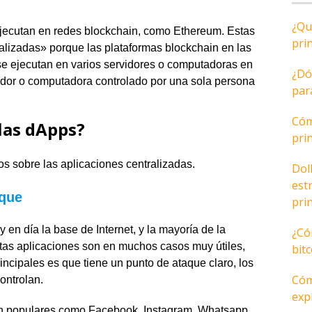
¿Qu
jecutan en redes blockchain, como Ethereum. Estas
pri
lizadas» porque las plataformas blockchain en las
se ejecutan en varios servidores o computadoras en
¿Dó
idor o computadora controlado por una sola persona
par
Cóm
las
dApps
?
pri
os sobre las aplicaciones centralizadas.
Dol
est
aque
pri
 en día la base de Internet, y la mayoría de la
¿Có
stas aplicaciones son en muchos casos muy útiles,
bit
incipales es que tiene un punto de ataque claro, los
Cóm
ontrolan.
expl
an populares como Facebook, Instagram, Whatsapp,