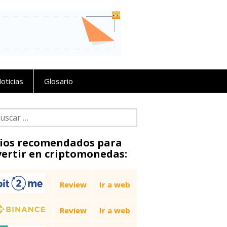
oticias
Glosario
car:
tios recomendados para
vertir en criptomonedas:
Review
Ir a web
Review
Ir a web