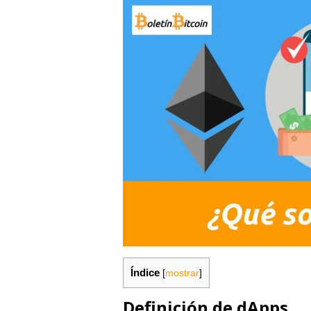
Índice
[
mostrar
]
Definición de
dApps