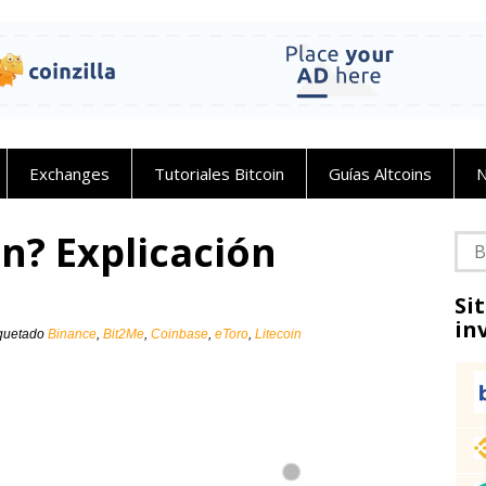
Exchanges
Tutoriales Bitcoin
Guías Altcoins
N
in? Explicación
Bus
Si
in
iquetado
Binance
,
Bit2Me
,
Coinbase
,
eToro
,
Litecoin