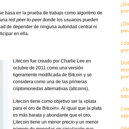
¿Qu
pri
 se basa en la prueba de trabajo como algoritmo de
 una red
peer-to-peer
donde los usuarios pueden
¿Dó
sidad de depender de ninguna autoridad central ni
par
icipar en ella.
Cóm
pri
Litecoin fue creado por Charlie Lee en
Dol
octubre de 2011 como una versión
est
ligeramente modificada de Bitcoin y se
pri
considera como una de las primeras
¿Có
criptomonedas alternativas (altcoins).
bit
Litecoin tiene como objetivo ser la «plata
Cóm
para el oro de Bitcoin». Al igual que la plata
expl
es más barata y abundante que el oro,
Litecoin tiene un menor precio y un menor
Glo
número de monedas en circulación que