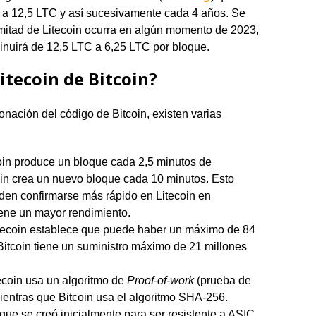
 a 12,5 LTC y así sucesivamente cada 4 años. Se
 mitad de Litecoin ocurra en algún momento de 2023,
nuirá de 12,5 LTC a 6,25 LTC por bloque.
itecoin de Bitcoin?
lonación del código de Bitcoin, existen varias
oin produce un bloque cada 2,5 minutos de
oin crea un nuevo bloque cada 10 minutos. Esto
eden confirmarse más rápido en Litecoin en
iene un mayor rendimiento.
itecoin establece que puede haber un máximo de 84
Bitcoin tiene un suministro máximo de 21 millones
tecoin usa un algoritmo de
Proof-of-work
(prueba de
mientras que Bitcoin usa el algoritmo SHA-256.
ue se creó inicialmente para ser resistente a ASIC.