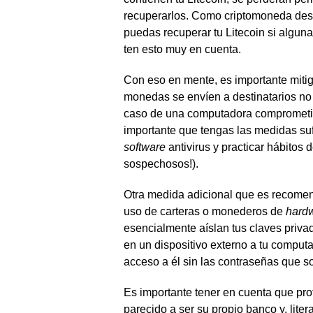
recuperarlos. Como criptomoneda desce
puedas recuperar tu Litecoin si algun
ten esto muy en cuenta.
Con eso en mente, es importante mitig
monedas se envíen a destinatarios n
caso de una computadora compromet
importante que tengas las medidas suf
software
antivirus y practicar hábitos
sospechosos!).
Otra medida adicional que es recomen
uso de carteras o monederos de
hard
esencialmente aíslan tus claves priva
en un dispositivo externo a tu computa
acceso a él sin las contraseñas que so
Es importante tener en cuenta que p
parecido a ser su propio banco y, liter