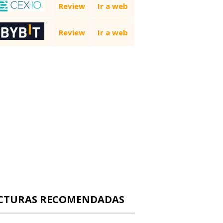
Review
Ir a web
Review
Ir a web
CTURAS RECOMENDADAS