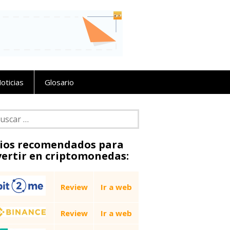
oticias
Glosario
car:
tios recomendados para
vertir en criptomonedas:
Review
Ir a web
Review
Ir a web