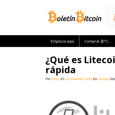
Saltar
al
contenido
Empieza aquí
Comprar ₿TC…
¿Qué es Liteco
rápida
Por
Víctor
En
16 noviembre 2020
En
Glosario
Et